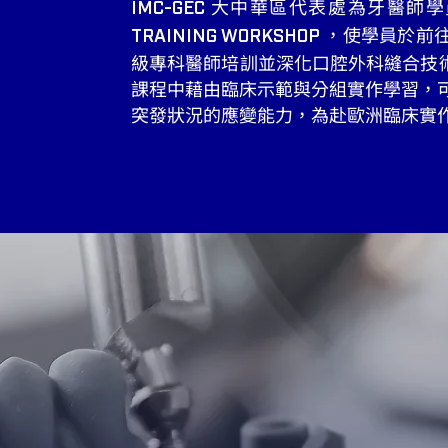
大中華區代表處
為牙醫師學
​​IMC-GEC
，使學員於前
TRAINING WORKSHOP
級專科醫師培訓並深化口腔外科縫合技術
課程中藉由臨床示範與分組實作學習，
突發狀況的應變能力，為赴歐洲臨床實