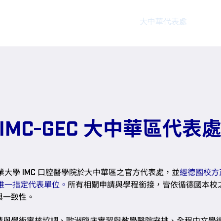
IMC Dresden
牙科碩士課程
大中華代表處
授證
大中華區代表
IMC-GEC
業大學
口腔醫學院於大中華區之官方代表處，並
經德國校方
IMC
唯一指定代表單位。
所有相關申請與學程銜接，皆依循德國本校
與一致性。
請與學術審核協調、歐洲臨床實習與教學醫院安排、全程中文學術